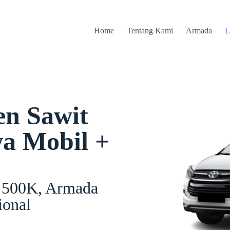
Home
Tentang Kami
Armada
L
en Sawit
wa Mobil +
i 500K, Armada
ional