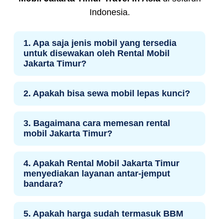
Indonesia.
1. Apa saja jenis mobil yang tersedia
untuk disewakan oleh Rental Mobil
Jakarta Timur?
Kami menyediakan unit mulai dari
Avanza,
2. Apakah bisa sewa mobil lepas kunci?
Veloz, Expander, Innova Reborn, Venture,
Fortuner, Alphard, Hiace, hingga Alphard
Layanan utama kami adalah rental mobil
Hybrid
. Semua mobil dalam kondisi prima,
3. Bagaimana cara memesan rental
dengan sopir profesional
. Beberapa unit
mobil Jakarta Timur?
siap melayani perjalanan di seluruh Indonesia.
tertentu bisa disewa lepas kunci dengan syarat
khusus. Silakan hubungi tim kami untuk info
Pemesanan bisa melalui
form kontak
4. Apakah Rental Mobil Jakarta Timur
lebih lanjut.
website, WhatsApp, atau telepon langsung
.
menyediakan layanan antar-jemput
Tim kami siap membantu 24 jam untuk semua
bandara?
paket sewa mobil nasional.
Ya, kami menyediakan layanan antar-jemput
5. Apakah harga sudah termasuk BBM
bandara besar di seluruh Indonesia untuk