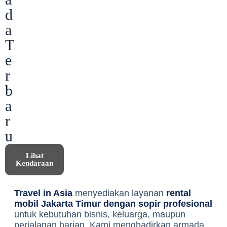
d
a
T
e
r
b
a
r
u
Pesan
Lihat
Sekarang
Kendaraan
Travel in Asia
menyediakan layanan
rental
mobil Jakarta Timur dengan sopir profesional
untuk kebutuhan bisnis, keluarga, maupun
perjalanan harian. Kami menghadirkan armada