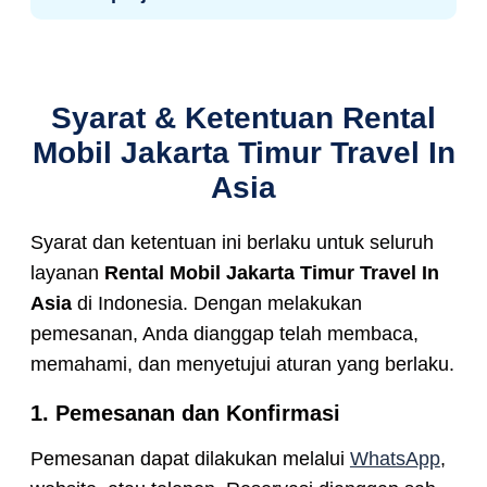
sebelum digunakan. Kenyamanan & keamanan
pelanggan adalah prioritas utama.
Ya, kami menyediakan paket khusus
perjalanan bisnis termasuk sopir profesional,
mobil nyaman, dan layanan fleksibel sesuai
Syarat & Ketentuan Rental
kebutuhan perusahaan.
Mobil Jakarta Timur Travel In
Asia
Syarat dan ketentuan ini berlaku untuk seluruh
layanan
Rental Mobil Jakarta Timur Travel In
Asia
di Indonesia. Dengan melakukan
pemesanan, Anda dianggap telah membaca,
memahami, dan menyetujui aturan yang berlaku.
1. Pemesanan dan Konfirmasi
Pemesanan dapat dilakukan melalui
WhatsApp
,