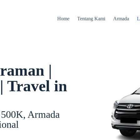
Home
Tentang Kami
Armada
L
raman |
 Travel in
i 500K, Armada
ional